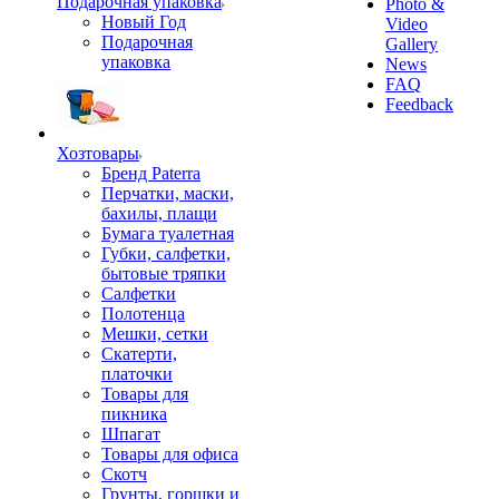
Подарочная упаковка
Photo &
Новый Год
Video
Подарочная
Gallery
упаковка
News
FAQ
Feedback
Хозтовары
Бренд Paterra
Перчатки, маски,
бахилы, плащи
Бумага туалетная
Губки, салфетки,
бытовые тряпки
Салфетки
Полотенца
Мешки, сетки
Скатерти,
платочки
Товары для
пикника
Шпагат
Товары для офиса
Скотч
Грунты, горшки и