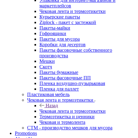
Упаковка для интернет-магазинов и
маркетплейсов
Чековая лента и термоэтикетки
Курьерские пакеты
Ziplock - пакет с застежкой
Пакеты-майки
Гофроящики
Пакеты для мусора
Коробки для десертов
Пакеты фасовочные собственного
производства
Мешки
Скотч
Пакеты бумажные
Пакеты фасовочные ПП
Пленка воздушно-пузырьковая
Пленка для паллет
Пластиковая мебель
Чековая лента и термоэтикетки
Назад
Чековая лента и термоэтикетки
Термоэтикетка и ценники
Чековая и термолента
СТМ - производство мешков для мусора
Promotions