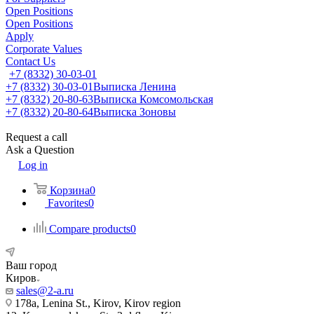
Open Positions
Open Positions
Apply
Corporate Values
Contact Us
+7 (8332) 30-03-01
+7 (8332) 30-03-01
Выписка Ленина
+7 (8332) 20-80-63
Выписка Комсомольская
+7 (8332) 20-80-64
Выписка Зоновы
Request a call
Ask a Question
Log in
Корзина
0
Favorites
0
Compare products
0
Ваш город
Киров
sales@2-a.ru
178a, Lenina St., Kirov, Kirov region