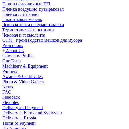
Пакеты фасовочные ПП
Пленка воздушно-пузырьковая
Пленка для паллет
Пластиковая мебель
Чековая лента и термоэтикетки
Термоэтикетка и ценники
Чековая и термолента
СТМ - производство мешков для мусора
Promotions
About Us
Company Profile
Our Team
Machinery & Equipment
Partners
Awards & Certificates
Photo & Video Gallery
News
FAQ
Feedback
Flexibles
Delivery and Payment
Delivery in Kirov and Syktyvkar
Delivery in Russia
Terms of Payment
For Suppliers