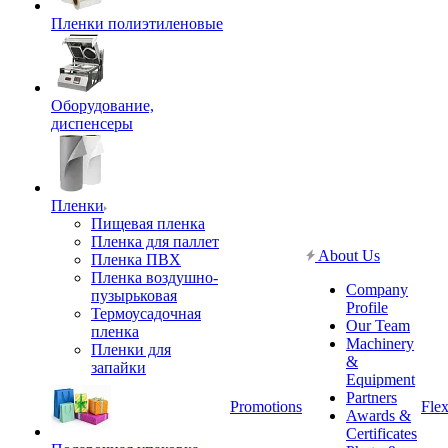
Пленки полиэтиленовые
Оборудование,
диспенсеры
Пленки
Пищевая пленка
Пленка для паллет
About Us
Пленка ПВХ
Пленка воздушно-
Company
пузырьковая
Profile
Термоусадочная
Our Team
пленка
Machinery
Пленки для
&
запайки
Equipment
Partners
Promotions
Flex
Awards &
Certificates