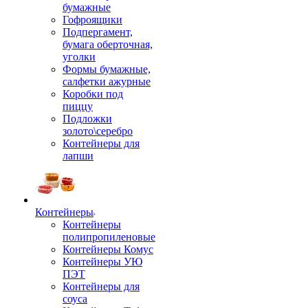
бумажные
Гофроящики
Подпергамент,
бумага оберточная,
уголки
Формы бумажные,
салфетки ажурные
Коробки под
пиццу
Подложки
золото\серебро
Контейнеры для
лапши
Контейнеры
Контейнеры
полипропиленовые
Контейнеры Комус
Контейнеры УЮ
ПЭТ
Контейнеры для
соуса