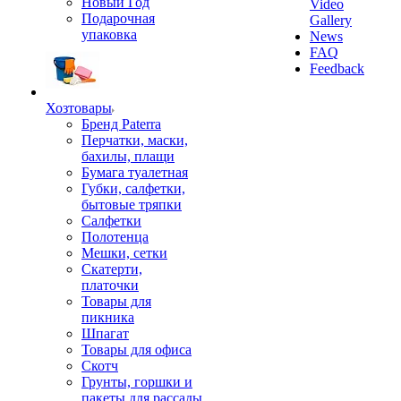
Новый Год
Video
Подарочная
Gallery
упаковка
News
FAQ
Feedback
Хозтовары
Бренд Paterra
Перчатки, маски,
бахилы, плащи
Бумага туалетная
Губки, салфетки,
бытовые тряпки
Салфетки
Полотенца
Мешки, сетки
Скатерти,
платочки
Товары для
пикника
Шпагат
Товары для офиса
Скотч
Грунты, горшки и
пакеты для рассады