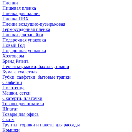
Пленки
Пищевая пленка
Пленка для паллет
Пленка ПВХ
Пленка воздушно-пузырьковая
Термоусадочная пленка
Пленки для запайки
Подарочная упаковка
Новый Год
Подарочная упаковка
Хозтовары
Бренд Paterra
Перчатки, маски, бахилы, плащи
Бумага туалетная
Губки, салфетки, бытовые тряпки
Салфетки
Полотенца
Мешки, сетки
Скатерти, платочки
Товары для пикника
Шпагат
Товары для офиса
Скотч
Грунты, горшки и пакеты для рассады
Крышки