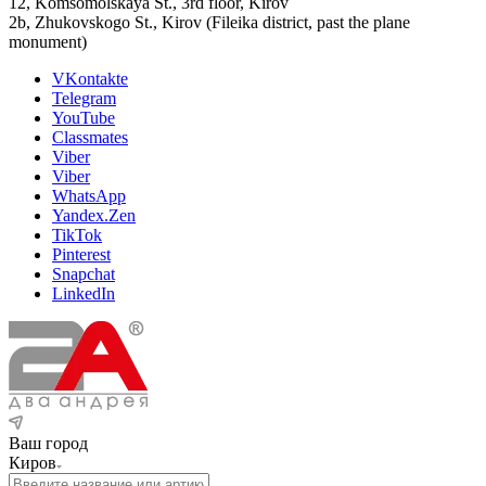
12, Komsomolskaya St., 3rd floor, Kirov
2b, Zhukovskogo St., Kirov (Fileika district, past the plane
monument)
VKontakte
Telegram
YouTube
Classmates
Viber
Viber
WhatsApp
Yandex.Zen
TikTok
Pinterest
Snapchat
LinkedIn
Ваш город
Киров