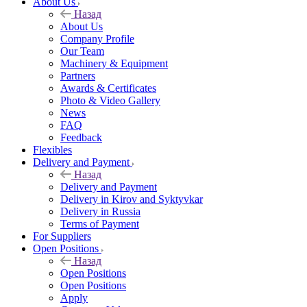
About Us
Назад
About Us
Company Profile
Our Team
Machinery & Equipment
Partners
Awards & Certificates
Photo & Video Gallery
News
FAQ
Feedback
Flexibles
Delivery and Payment
Назад
Delivery and Payment
Delivery in Kirov and Syktyvkar
Delivery in Russia
Terms of Payment
For Suppliers
Open Positions
Назад
Open Positions
Open Positions
Apply