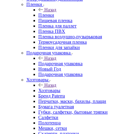
Пленки
Назад
Пленки
Пищевая пленка
Пленка для паллет
Пленка ПВХ
Пленка воздушно-пузырьковая
Термоусадочная пленка
Пленки для запайки
Подарочная упаковка
Назад
Подарочная упаковка
Новый Год
Подарочная упаковка
Хозтовары
Назад
Хозтовары
Бренд Paterra
Перчатки, маски, бахилы, плащи
Бумага туалетная
Губки, салфетки, бытовые тряпки
Салфетки
Полотенца
Мешки, сетки
Скатерти, платочки