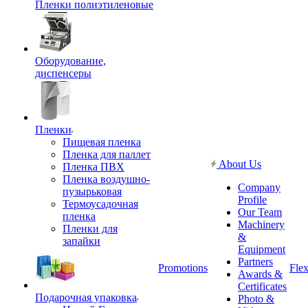
Пленки полиэтиленовые
Оборудование,
диспенсеры
Пленки
Пищевая пленка
Пленка для паллет
About Us
Пленка ПВХ
Пленка воздушно-
Company
пузырьковая
Profile
Термоусадочная
Our Team
пленка
Machinery
Пленки для
&
запайки
Equipment
Partners
Promotions
Flex
Awards &
Certificates
Подарочная упаковка
Photo &