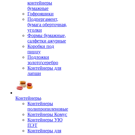
контейнеры
бумажные
Гофроящики
Подпергамент,
бумага оберточная,
уголки
Формы бумажные,
салфетки ажурные
Коробки под
пиццу
Подложки
золото\серебро
Контейнеры для
лапши
Контейнеры
Контейнеры
полипропиленовые
Контейнеры Комус
Контейнеры УЮ
ПЭТ
Контейнеры для