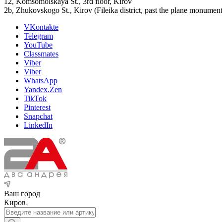
12, Komsomolskaya St., 3rd floor, Kirov
2b, Zhukovskogo St., Kirov (Fileika district, past the plane monument
VKontakte
Telegram
YouTube
Classmates
Viber
Viber
WhatsApp
Yandex.Zen
TikTok
Pinterest
Snapchat
LinkedIn
Ваш город
Киров