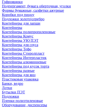
Гофроящики
Подпергамент, бумага оберточная, уголки
Формы бумажные, салфетки ажурные
Коробки под пиццу
Подложки золото\серебро
Контейнеры для лапши
Контейнеры
Контейнеры полипропиленовые
Контейнеры Комус
Контейнеры УЮ ПЭТ
Контейнеры для соуса
Контейнеры Тефо
Контейнеры Стиролпласт
Контейнеры Интерпластик
Контейнеры алюминиевые
Контейнеры под кусок торта
Контейнеры разные
Контейнеры для яиц
Пластиковая упаковка
Банки, ведро
Лотки
Бутылки ПЭТ
Подложки
Пленки полиэтиленовые
Оборудование, диспенсеры