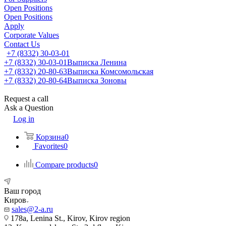
Open Positions
Open Positions
Apply
Corporate Values
Contact Us
+7 (8332) 30-03-01
+7 (8332) 30-03-01
Выписка Ленина
+7 (8332) 20-80-63
Выписка Комсомольская
+7 (8332) 20-80-64
Выписка Зоновы
Request a call
Ask a Question
Log in
Корзина
0
Favorites
0
Compare products
0
Ваш город
Киров
sales@2-a.ru
178a, Lenina St., Kirov, Kirov region