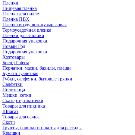
Пленки
Пищевая пленка
Пленка для паллет
Пленка ПВХ
Пленка воздушно-пузырьковая
Термоусадочная пленка
Пленки для запайки
Подарочная упаковка
Новый Год
Подарочная упаковка
Хозтовары
Бренд Paterra
Перчатки, маски, бахилы, плащи
Бумага туалетная
Губки, салфетки, бытовые тряпки
Салфетки
Полотенца
Мешки, сетки
Скатерти, платочки
Товары для пикника
Шпагат
Товары для офиса
Скотч
Грунты, горшки и пакеты для рассады
Крышки