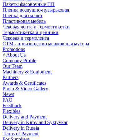
Пакеты фасовочные ПП
Пленка воздушно-пузырьковая
Пленка для паллет
Пластиковая мебель
Чековая лента и термоэтикетки
Термоэтикетка и ценники
Чековая и термолента
СТМ - производство мешков для мусора
Promotions
About Us
Company Profile
Our Team
Machinery & Equipment
Partners
Awards & Certificates
Photo & Video Gallery
News
FAQ
Feedback
Flexibles
Delivery and Payment
Delivery in Kirov and Syktyvkar
Delivery in Russia
Terms of Payment
For Suppliers