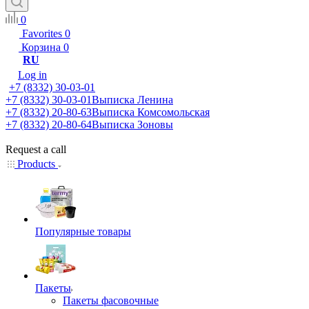
0
Favorites
0
Корзина
0
RU
Log in
+7 (8332) 30-03-01
+7 (8332) 30-03-01
Выписка Ленина
+7 (8332) 20-80-63
Выписка Комсомольская
+7 (8332) 20-80-64
Выписка Зоновы
Request a call
Products
Популярные товары
Пакеты
Пакеты фасовочные