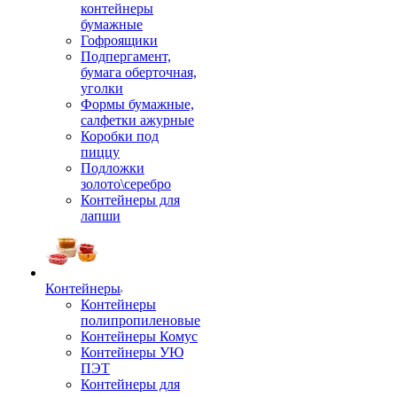
контейнеры
бумажные
Гофроящики
Подпергамент,
бумага оберточная,
уголки
Формы бумажные,
салфетки ажурные
Коробки под
пиццу
Подложки
золото\серебро
Контейнеры для
лапши
Контейнеры
Контейнеры
полипропиленовые
Контейнеры Комус
Контейнеры УЮ
ПЭТ
Контейнеры для