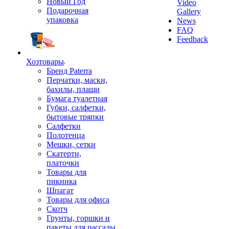
Новый Год
Video
Подарочная
Gallery
упаковка
News
FAQ
Feedback
Хозтовары
Бренд Paterra
Перчатки, маски,
бахилы, плащи
Бумага туалетная
Губки, салфетки,
бытовые тряпки
Салфетки
Полотенца
Мешки, сетки
Скатерти,
платочки
Товары для
пикника
Шпагат
Товары для офиса
Скотч
Грунты, горшки и
пакеты для рассады