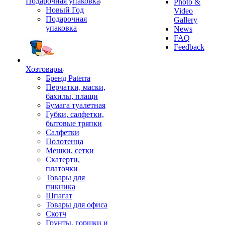
Подарочная упаковка
Photo &
Новый Год
Video
Подарочная
Gallery
упаковка
News
FAQ
Feedback
Хозтовары
Бренд Paterra
Перчатки, маски,
бахилы, плащи
Бумага туалетная
Губки, салфетки,
бытовые тряпки
Салфетки
Полотенца
Мешки, сетки
Скатерти,
платочки
Товары для
пикника
Шпагат
Товары для офиса
Скотч
Грунты, горшки и