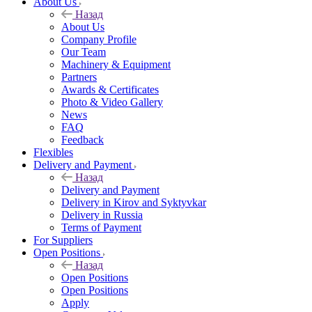
About Us
Назад
About Us
Company Profile
Our Team
Machinery & Equipment
Partners
Awards & Certificates
Photo & Video Gallery
News
FAQ
Feedback
Flexibles
Delivery and Payment
Назад
Delivery and Payment
Delivery in Kirov and Syktyvkar
Delivery in Russia
Terms of Payment
For Suppliers
Open Positions
Назад
Open Positions
Open Positions
Apply