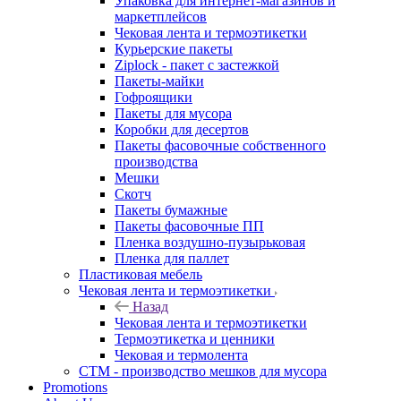
Упаковка для интернет-магазинов и
маркетплейсов
Чековая лента и термоэтикетки
Курьерские пакеты
Ziplock - пакет с застежкой
Пакеты-майки
Гофроящики
Пакеты для мусора
Коробки для десертов
Пакеты фасовочные собственного
производства
Мешки
Скотч
Пакеты бумажные
Пакеты фасовочные ПП
Пленка воздушно-пузырьковая
Пленка для паллет
Пластиковая мебель
Чековая лента и термоэтикетки
Назад
Чековая лента и термоэтикетки
Термоэтикетка и ценники
Чековая и термолента
СТМ - производство мешков для мусора
Promotions