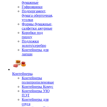
бумажные
Гофроящики
Подпергамент,
бумага оберточная,
уголки
Формы бумажные,
салфетки ажурные
Коробки под
пиццу
Подложки
золото\серебро
Контейнеры для
лапши
Контейнеры
Контейнеры
полипропиленовые
Контейнеры Комус
Контейнеры УЮ
ПЭТ
Контейнеры для
соуса