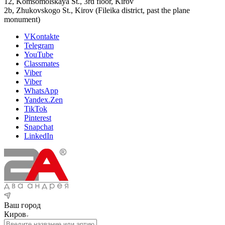
12, Komsomolskaya St., 3rd floor, Kirov
2b, Zhukovskogo St., Kirov (Fileika district, past the plane
monument)
VKontakte
Telegram
YouTube
Classmates
Viber
Viber
WhatsApp
Yandex.Zen
TikTok
Pinterest
Snapchat
LinkedIn
Ваш город
Киров