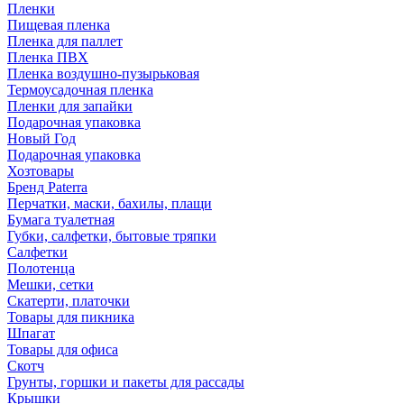
Пленки
Пищевая пленка
Пленка для паллет
Пленка ПВХ
Пленка воздушно-пузырьковая
Термоусадочная пленка
Пленки для запайки
Подарочная упаковка
Новый Год
Подарочная упаковка
Хозтовары
Бренд Paterra
Перчатки, маски, бахилы, плащи
Бумага туалетная
Губки, салфетки, бытовые тряпки
Салфетки
Полотенца
Мешки, сетки
Скатерти, платочки
Товары для пикника
Шпагат
Товары для офиса
Скотч
Грунты, горшки и пакеты для рассады
Крышки