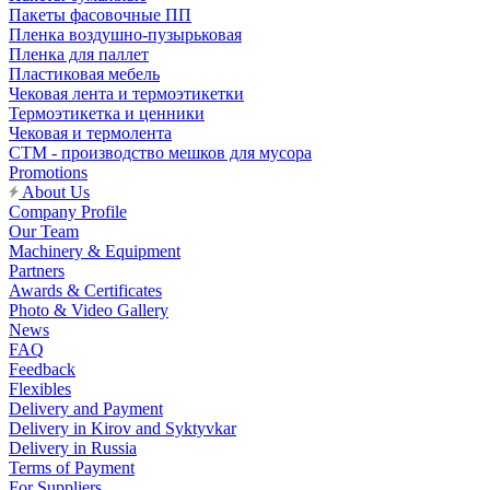
Пакеты фасовочные ПП
Пленка воздушно-пузырьковая
Пленка для паллет
Пластиковая мебель
Чековая лента и термоэтикетки
Термоэтикетка и ценники
Чековая и термолента
СТМ - производство мешков для мусора
Promotions
About Us
Company Profile
Our Team
Machinery & Equipment
Partners
Awards & Certificates
Photo & Video Gallery
News
FAQ
Feedback
Flexibles
Delivery and Payment
Delivery in Kirov and Syktyvkar
Delivery in Russia
Terms of Payment
For Suppliers