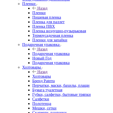
Пленки
Назад
Пленки
Пищевая пленка
Пленка для паллет
Пленка ПВХ
Пленка воздушно-пузырьковая
Термоусадочная пленка
Пленки для запайки
Подарочная упаковка
Назад
Подарочная упаковка
Новый Год
Подарочная упаковка
Хозтовары
Назад
Хозтовары
Бренд Paterra
Перчатки, маски, бахилы, плащи
Бумага туалетная
Губки, салфетки, бытовые тряпки
Салфетки
Полотенца
Мешки, сетки
Скатерти, платочки