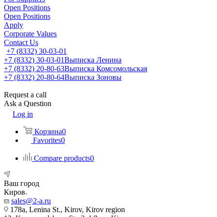
Open Positions
Open Positions
Apply
Corporate Values
Contact Us
+7 (8332) 30-03-01
+7 (8332) 30-03-01
Выписка Ленина
+7 (8332) 20-80-63
Выписка Комсомольская
+7 (8332) 20-80-64
Выписка Зоновы
Request a call
Ask a Question
Log in
Корзина
0
Favorites
0
Compare products
0
Ваш город
Киров
sales@2-a.ru
178a, Lenina St., Kirov, Kirov region