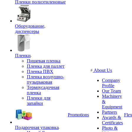
Пленки полиэтиленовые
Оборудование,
диспенсеры
Пленки
Пищевая пленка
Пленка для паллет
About Us
Пленка ПВХ
Пленка воздушно-
Company
пузырьковая
Profile
Термоусадочная
Our Team
пленка
Machinery
Пленки для
&
запайки
Equipment
Partners
Promotions
Flex
Awards &
Certificates
Подарочная упаковка
Photo &