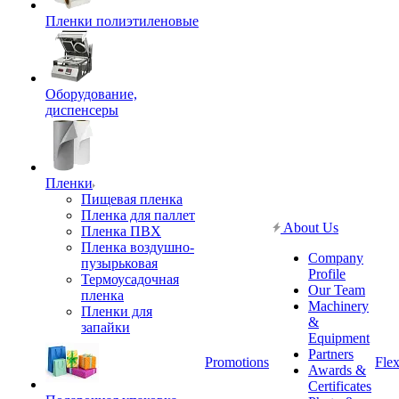
Пленки полиэтиленовые
Оборудование,
диспенсеры
Пленки
Пищевая пленка
Пленка для паллет
About Us
Пленка ПВХ
Пленка воздушно-
Company
пузырьковая
Profile
Термоусадочная
Our Team
пленка
Machinery
Пленки для
&
запайки
Equipment
Partners
Promotions
Flex
Awards &
Certificates