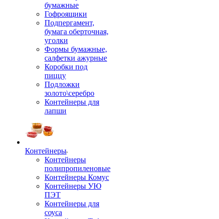
бумажные
Гофроящики
Подпергамент,
бумага оберточная,
уголки
Формы бумажные,
салфетки ажурные
Коробки под
пиццу
Подложки
золото\серебро
Контейнеры для
лапши
Контейнеры
Контейнеры
полипропиленовые
Контейнеры Комус
Контейнеры УЮ
ПЭТ
Контейнеры для
соуса