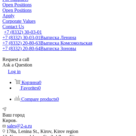
Open Positions
Open Positions
Apply
Corporate Values
Contact Us
+7 (8332) 30-03-01
+7 (8332) 30-03-01
Выписка Ленина
+7 (8332) 20-80-63
Выписка Комсомольская
+7 (8332) 20-80-64
Выписка Зоновы
Request a call
Ask a Question
Log in
Корзина
0
Favorites
0
Compare products
0
Ваш город
Киров
sales@2-a.ru
178a, Lenina St., Kirov, Kirov region