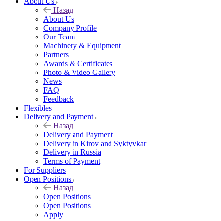
About Us
Назад
About Us
Company Profile
Our Team
Machinery & Equipment
Partners
Awards & Certificates
Photo & Video Gallery
News
FAQ
Feedback
Flexibles
Delivery and Payment
Назад
Delivery and Payment
Delivery in Kirov and Syktyvkar
Delivery in Russia
Terms of Payment
For Suppliers
Open Positions
Назад
Open Positions
Open Positions
Apply