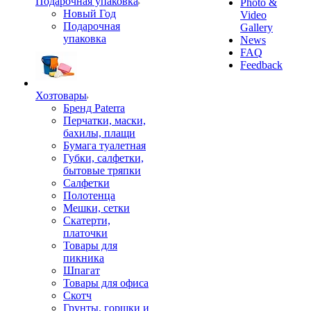
Подарочная упаковка
Photo &
Новый Год
Video
Подарочная
Gallery
упаковка
News
FAQ
Feedback
Хозтовары
Бренд Paterra
Перчатки, маски,
бахилы, плащи
Бумага туалетная
Губки, салфетки,
бытовые тряпки
Салфетки
Полотенца
Мешки, сетки
Скатерти,
платочки
Товары для
пикника
Шпагат
Товары для офиса
Скотч
Грунты, горшки и