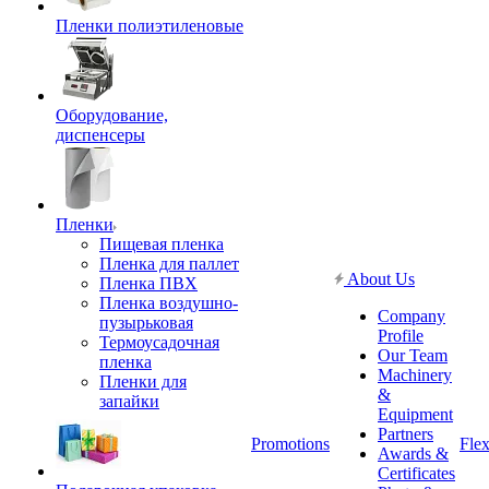
Пленки полиэтиленовые
Оборудование,
диспенсеры
Пленки
Пищевая пленка
Пленка для паллет
About Us
Пленка ПВХ
Пленка воздушно-
Company
пузырьковая
Profile
Термоусадочная
Our Team
пленка
Machinery
Пленки для
&
запайки
Equipment
Partners
Promotions
Flex
Awards &
Certificates