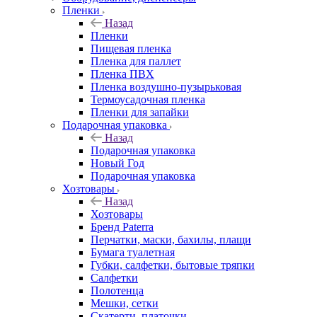
Пленки
Назад
Пленки
Пищевая пленка
Пленка для паллет
Пленка ПВХ
Пленка воздушно-пузырьковая
Термоусадочная пленка
Пленки для запайки
Подарочная упаковка
Назад
Подарочная упаковка
Новый Год
Подарочная упаковка
Хозтовары
Назад
Хозтовары
Бренд Paterra
Перчатки, маски, бахилы, плащи
Бумага туалетная
Губки, салфетки, бытовые тряпки
Салфетки
Полотенца
Мешки, сетки
Скатерти, платочки