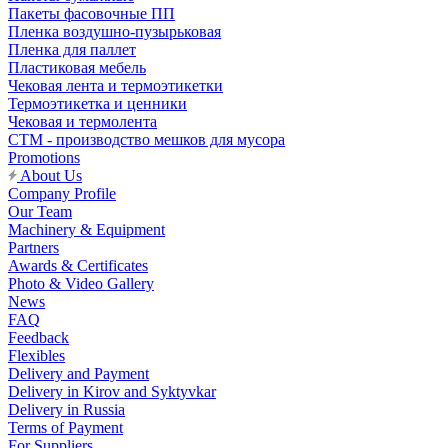
Пакеты фасовочные ПП
Пленка воздушно-пузырьковая
Пленка для паллет
Пластиковая мебель
Чековая лента и термоэтикетки
Термоэтикетка и ценники
Чековая и термолента
СТМ - производство мешков для мусора
Promotions
About Us
Company Profile
Our Team
Machinery & Equipment
Partners
Awards & Certificates
Photo & Video Gallery
News
FAQ
Feedback
Flexibles
Delivery and Payment
Delivery in Kirov and Syktyvkar
Delivery in Russia
Terms of Payment
For Suppliers