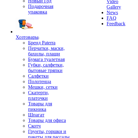
Новый Год
Video
Подарочная
Gallery
упаковка
News
FAQ
Feedback
Хозтовары
Бренд Paterra
Перчатки, маски,
бахилы, плащи
Бумага туалетная
Губки, салфетки,
бытовые тряпки
Салфетки
Полотенца
Мешки, сетки
Скатерти,
платочки
Товары для
пикника
Шпагат
Товары для офиса
Скотч
Грунты, горшки и
пакеты для рассады