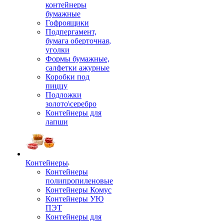
контейнеры
бумажные
Гофроящики
Подпергамент,
бумага оберточная,
уголки
Формы бумажные,
салфетки ажурные
Коробки под
пиццу
Подложки
золото\серебро
Контейнеры для
лапши
Контейнеры
Контейнеры
полипропиленовые
Контейнеры Комус
Контейнеры УЮ
ПЭТ
Контейнеры для