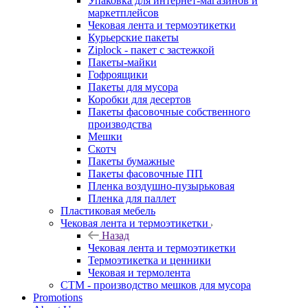
Упаковка для интернет-магазинов и
маркетплейсов
Чековая лента и термоэтикетки
Курьерские пакеты
Ziplock - пакет с застежкой
Пакеты-майки
Гофроящики
Пакеты для мусора
Коробки для десертов
Пакеты фасовочные собственного
производства
Мешки
Скотч
Пакеты бумажные
Пакеты фасовочные ПП
Пленка воздушно-пузырьковая
Пленка для паллет
Пластиковая мебель
Чековая лента и термоэтикетки
Назад
Чековая лента и термоэтикетки
Термоэтикетка и ценники
Чековая и термолента
СТМ - производство мешков для мусора
Promotions