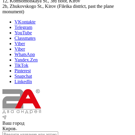
12, Komsomolskaya St., 3rd floor, Kirov
2b, Zhukovskogo St., Kirov (Fileika district, past the plane
monument)
VKontakte
Telegram
YouTube
Classmates
Viber
Viber
WhatsApp
Yandex.Zen
TikTok
Pinterest
Snapchat
LinkedIn
Ваш город
Киров