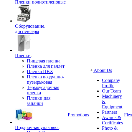
Пленки полиэтиленовые
Оборудование,
диспенсеры
Пленки
Пищевая пленка
Пленка для паллет
About Us
Пленка ПВХ
Пленка воздушно-
Company
пузырьковая
Profile
Термоусадочная
Our Team
пленка
Machinery
Пленки для
&
запайки
Equipment
Partners
Promotions
Flex
Awards &
Certificates
Подарочная упаковка
Photo &