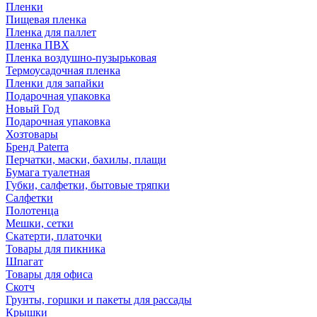
Пленки
Пищевая пленка
Пленка для паллет
Пленка ПВХ
Пленка воздушно-пузырьковая
Термоусадочная пленка
Пленки для запайки
Подарочная упаковка
Новый Год
Подарочная упаковка
Хозтовары
Бренд Paterra
Перчатки, маски, бахилы, плащи
Бумага туалетная
Губки, салфетки, бытовые тряпки
Салфетки
Полотенца
Мешки, сетки
Скатерти, платочки
Товары для пикника
Шпагат
Товары для офиса
Скотч
Грунты, горшки и пакеты для рассады
Крышки