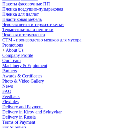
Пакеты фасовочные ПП
Пленка воздушно-пузырьковая
Пленка для паллет
Пластиковая мебель
Чековая лента и термоэтикетки
Термоэтикетка и ценники
Чековая и термолента
СТМ - производство мешков для мусора
Promotions
About Us
Company Profile
Our Team
Machinery & Equipment
Partners
Awards & Certificates
Photo & Video Gallery
News
FAQ
Feedback
Flexibles
Delivery and Payment
Delivery in Kirov and Syktyvkar
Delivery in Russia
Terms of Payment
For Suppliers