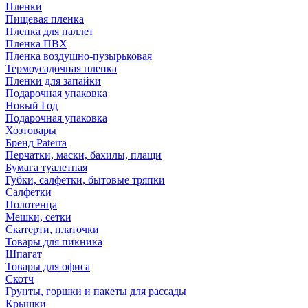
Пленки
Пищевая пленка
Пленка для паллет
Пленка ПВХ
Пленка воздушно-пузырьковая
Термоусадочная пленка
Пленки для запайки
Подарочная упаковка
Новый Год
Подарочная упаковка
Хозтовары
Бренд Paterra
Перчатки, маски, бахилы, плащи
Бумага туалетная
Губки, салфетки, бытовые тряпки
Салфетки
Полотенца
Мешки, сетки
Скатерти, платочки
Товары для пикника
Шпагат
Товары для офиса
Скотч
Грунты, горшки и пакеты для рассады
Крышки