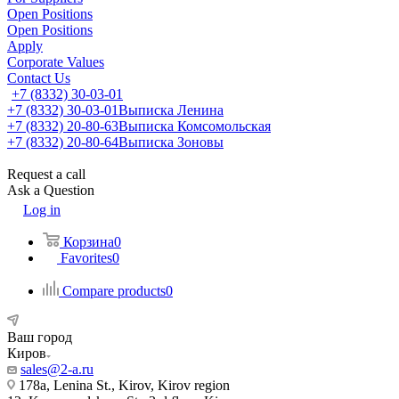
Open Positions
Open Positions
Apply
Corporate Values
Contact Us
+7 (8332) 30-03-01
+7 (8332) 30-03-01
Выписка Ленина
+7 (8332) 20-80-63
Выписка Комсомольская
+7 (8332) 20-80-64
Выписка Зоновы
Request a call
Ask a Question
Log in
Корзина
0
Favorites
0
Compare products
0
Ваш город
Киров
sales@2-a.ru
178a, Lenina St., Kirov, Kirov region