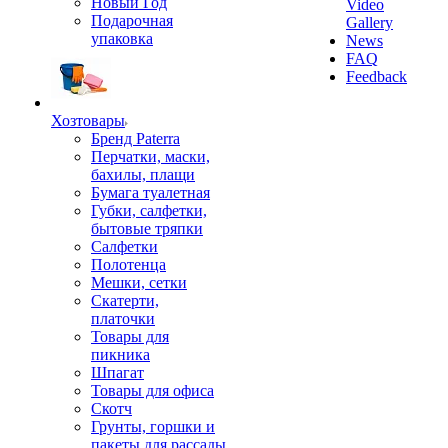
Новый Год
Video
Подарочная
Gallery
упаковка
News
FAQ
Feedback
Хозтовары
Бренд Paterra
Перчатки, маски,
бахилы, плащи
Бумага туалетная
Губки, салфетки,
бытовые тряпки
Салфетки
Полотенца
Мешки, сетки
Скатерти,
платочки
Товары для
пикника
Шпагат
Товары для офиса
Скотч
Грунты, горшки и
пакеты для рассады