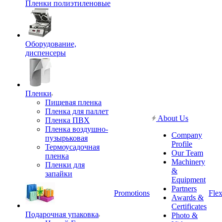
Пленки полиэтиленовые
Оборудование,
диспенсеры
Пленки
Пищевая пленка
Пленка для паллет
About Us
Пленка ПВХ
Пленка воздушно-
Company
пузырьковая
Profile
Термоусадочная
Our Team
пленка
Machinery
Пленки для
&
запайки
Equipment
Partners
Promotions
Flex
Awards &
Certificates
Подарочная упаковка
Photo &