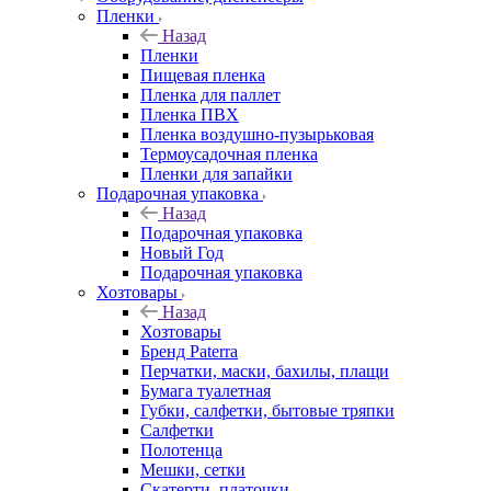
Пленки
Назад
Пленки
Пищевая пленка
Пленка для паллет
Пленка ПВХ
Пленка воздушно-пузырьковая
Термоусадочная пленка
Пленки для запайки
Подарочная упаковка
Назад
Подарочная упаковка
Новый Год
Подарочная упаковка
Хозтовары
Назад
Хозтовары
Бренд Paterra
Перчатки, маски, бахилы, плащи
Бумага туалетная
Губки, салфетки, бытовые тряпки
Салфетки
Полотенца
Мешки, сетки
Скатерти, платочки