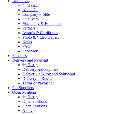
About Us
Назад
About Us
Company Profile
Our Team
Machinery & Equipment
Partners
Awards & Certificates
Photo & Video Gallery
News
FAQ
Feedback
Flexibles
Delivery and Payment
Назад
Delivery and Payment
Delivery in Kirov and Syktyvkar
Delivery in Russia
Terms of Payment
For Suppliers
Open Positions
Назад
Open Positions
Open Positions
Apply