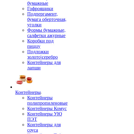
бумажные
Гофроящики
Подпергамент,
бумага оберточная,
уголки
Формы бумажные,
салфетки ажурные
Коробки под
пиццу
Подложки
золото\серебро
Контейнеры для
лапши
Контейнеры
Контейнеры
полипропиленовые
Контейнеры Комус
Контейнеры УЮ
ПЭТ
Контейнеры для
соуса