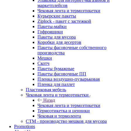
Упаковка для интернет-магазинов и
маркетплейсов
Чековая лента и термоэтикетки
Курьерские пакеты
Ziplock - пакет с застежкой
Пакеты-майки
Гофроящики
Пакеты для мусора
Коробки для десертов
Пакеты фасовочные собственного
производства
Мешки
Скотч
Пакеты бумажные
Пакеты фасовочные ПП
Пленка воздушно-пузырьковая
Пленка для паллет
Пластиковая мебель
Чековая лента и термоэтикетки
Назад
Чековая лента и термоэтикетки
Термоэтикетка и ценники
Чековая и термолента
СТМ - производство мешков для мусора
Promotions