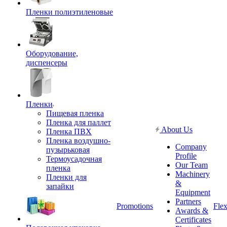
Пленки полиэтиленовые
Оборудование,
диспенсеры
Пленки
Пищевая пленка
Пленка для паллет
About Us
Пленка ПВХ
Пленка воздушно-
Company
пузырьковая
Profile
Термоусадочная
Our Team
пленка
Machinery
Пленки для
&
запайки
Equipment
Partners
Promotions
Flex
Awards &
Certificates