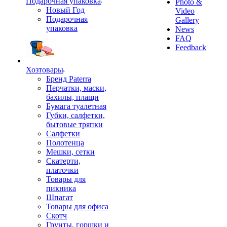
Подарочная упаковка
Photo &
Новый Год
Video
Подарочная
Gallery
упаковка
News
FAQ
Feedback
Хозтовары
Бренд Paterra
Перчатки, маски,
бахилы, плащи
Бумага туалетная
Губки, салфетки,
бытовые тряпки
Салфетки
Полотенца
Мешки, сетки
Скатерти,
платочки
Товары для
пикника
Шпагат
Товары для офиса
Скотч
Грунты, горшки и