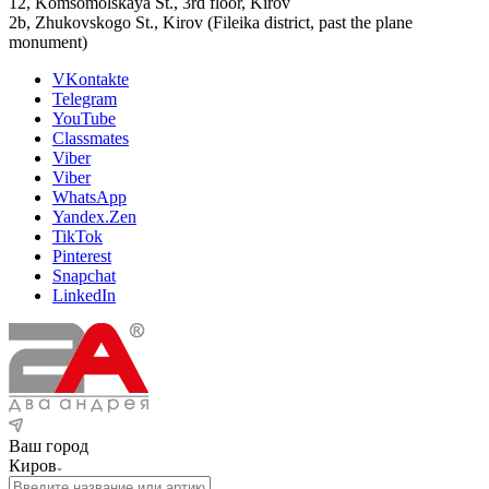
12, Komsomolskaya St., 3rd floor, Kirov
2b, Zhukovskogo St., Kirov (Fileika district, past the plane
monument)
VKontakte
Telegram
YouTube
Classmates
Viber
Viber
WhatsApp
Yandex.Zen
TikTok
Pinterest
Snapchat
LinkedIn
Ваш город
Киров