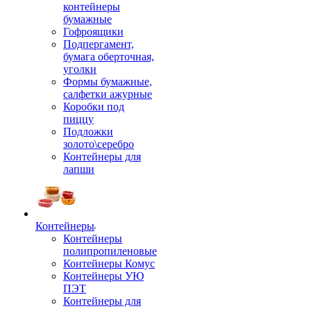
контейнеры
бумажные
Гофроящики
Подпергамент,
бумага оберточная,
уголки
Формы бумажные,
салфетки ажурные
Коробки под
пиццу
Подложки
золото\серебро
Контейнеры для
лапши
Контейнеры
Контейнеры
полипропиленовые
Контейнеры Комус
Контейнеры УЮ
ПЭТ
Контейнеры для