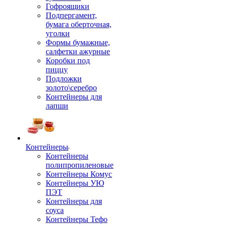
Гофроящики
Подпергамент,
бумага оберточная,
уголки
Формы бумажные,
салфетки ажурные
Коробки под
пиццу
Подложки
золото\серебро
Контейнеры для
лапши
Контейнеры
Контейнеры
полипропиленовые
Контейнеры Комус
Контейнеры УЮ
ПЭТ
Контейнеры для
соуса
Контейнеры Тефо