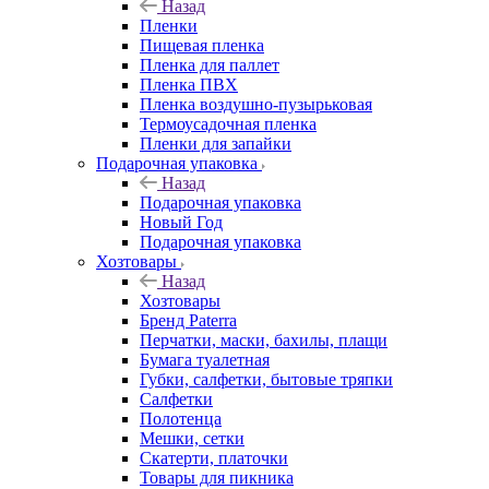
Назад
Пленки
Пищевая пленка
Пленка для паллет
Пленка ПВХ
Пленка воздушно-пузырьковая
Термоусадочная пленка
Пленки для запайки
Подарочная упаковка
Назад
Подарочная упаковка
Новый Год
Подарочная упаковка
Хозтовары
Назад
Хозтовары
Бренд Paterra
Перчатки, маски, бахилы, плащи
Бумага туалетная
Губки, салфетки, бытовые тряпки
Салфетки
Полотенца
Мешки, сетки
Скатерти, платочки
Товары для пикника