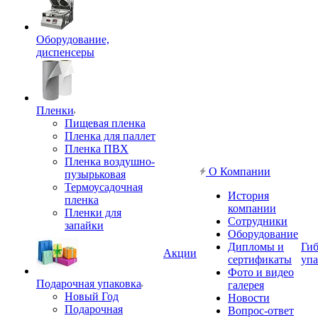
Оборудование,
диспенсеры
Пленки
Пищевая пленка
Пленка для паллет
Пленка ПВХ
Пленка воздушно-
О Компании
пузырьковая
Термоусадочная
История
пленка
компании
Пленки для
Сотрудники
запайки
Оборудование
Дипломы и
Гиб
Акции
сертификаты
упа
Фото и видео
Подарочная упаковка
галерея
Новый Год
Новости
Подарочная
Вопрос-ответ