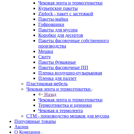
Чековая лента и термоэтикетки
Курьерские пакеты
Ziplock - пакет с застежкой
Пакеты-майки
Гофроящики
Пакеты для мусора
Коробки для десертов
Пакеты фасовочные собственного
производства
Мешки
Скотч
Пакеты бумажные
Пакеты фасовочные ПП
Пленка воздушно-пузырьковая
Пленка для паллет
Пластиковая мебель
Чековая лента и термоэтикетки
Назад
Чековая лента и термоэтикетки
Термоэтикетка и ценники
Чековая и термолента
СТМ - производство мешков для мусора
Популярные товары
Акции
О Компании