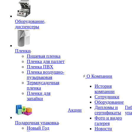
Оборудование,
диспенсеры
Пленки
Пищевая пленка
Пленка для паллет
Пленка ПВХ
Пленка воздушно-
О Компании
пузырьковая
Термоусадочная
История
пленка
компании
Пленки для
Сотрудники
запайки
Оборудование
Дипломы и
Гиб
Акции
сертификаты
упа
Фото и видео
Подарочная упаковка
галерея
Новый Год
Новости