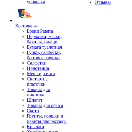
упаковка
Отзывы
Хозтовары
Бренд Paterra
Перчатки, маски,
бахилы, плащи
Бумага туалетная
Губки, салфетки,
бытовые тряпки
Салфетки
Полотенца
Мешки, сетки
Скатерти,
платочки
Товары для
пикника
Шпагат
Товары для офиса
Скотч
Грунты, горшки и
пакеты для рассады
Крышки
Хозяйственные