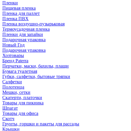
Пленки
Пищевая пленка
Пленка для паллет
Пленка ПВХ
Пленка воздушно-пузырьковая
Термоусадочная пленка
Пленки для запайки
Подарочная упаковка
Новый Год
Подарочная упаковка
Хозтовары
Бренд Paterra
Перчатки, маски, бахилы, плащи
Бумага туалетная
Губки, салфетки, бытовые тряпки
Салфетки
Полотенца
Мешки, сетки
Скатерти, платочки
Товары для пикника
Шпагат
Товары для офиса
Скотч
Грунты, горшки и пакеты для рассады
Крышки