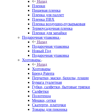
Назад
Пленки
Пищевая пленка
Пленка для паллет
Пленка ПВХ
Пленка воздушно-пузырьковая
Термоусадочная пленка
Пленки для запайки
Подарочная упаковка
Назад
Подарочная упаковка
Новый Год
Подарочная упаковка
Хозтовары
Назад
Хозтовары
Бренд Paterra
Перчатки, маски, бахилы, плащи
Бумага туалетная
Губки, салфетки, бытовые тряпки
Салфетки
Полотенца
Мешки, сетки
Скатерти, платочки
Товары для пикника