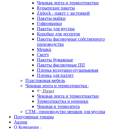
Чековая лента и термоэтикетки
Курьерские пакеты
Ziplock - пакет с застежкой
Пакеты-майки
Гофроящики
Пакеты для мусора
Коробки для десертов
Пакеты фасовочные собственного
производства
Мешки
Скотч
Пакеты бумажные
Пакеты фасовочные ПП
Пленка воздушно-пузырьковая
Пленка для паллет
Пластиковая мебель
Чековая лента и термоэтикетки
Назад
Чековая лента и термоэтикетки
Термоэтикетка и ценники
Чековая и термолента
СТМ - производство мешков для мусора
Популярные товары
Акции
О Компании