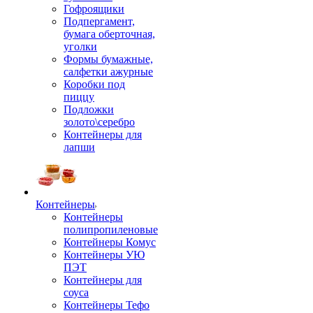
Гофроящики
Подпергамент,
бумага оберточная,
уголки
Формы бумажные,
салфетки ажурные
Коробки под
пиццу
Подложки
золото\серебро
Контейнеры для
лапши
Контейнеры
Контейнеры
полипропиленовые
Контейнеры Комус
Контейнеры УЮ
ПЭТ
Контейнеры для
соуса
Контейнеры Тефо