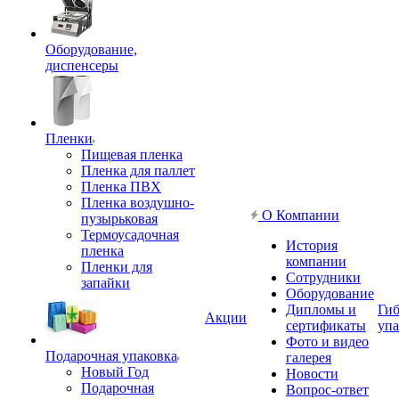
Оборудование,
диспенсеры
Пленки
Пищевая пленка
Пленка для паллет
Пленка ПВХ
Пленка воздушно-
О Компании
пузырьковая
Термоусадочная
История
пленка
компании
Пленки для
Сотрудники
запайки
Оборудование
Дипломы и
Гиб
Акции
сертификаты
упа
Фото и видео
Подарочная упаковка
галерея
Новый Год
Новости
Подарочная
Вопрос-ответ