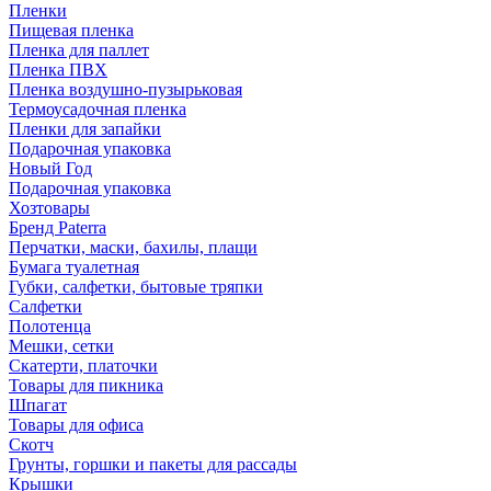
Пленки
Пищевая пленка
Пленка для паллет
Пленка ПВХ
Пленка воздушно-пузырьковая
Термоусадочная пленка
Пленки для запайки
Подарочная упаковка
Новый Год
Подарочная упаковка
Хозтовары
Бренд Paterra
Перчатки, маски, бахилы, плащи
Бумага туалетная
Губки, салфетки, бытовые тряпки
Салфетки
Полотенца
Мешки, сетки
Скатерти, платочки
Товары для пикника
Шпагат
Товары для офиса
Скотч
Грунты, горшки и пакеты для рассады
Крышки