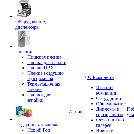
Оборудование,
диспенсеры
Пленки
Пищевая пленка
Пленка для паллет
Пленка ПВХ
Пленка воздушно-
О Компании
пузырьковая
Термоусадочная
История
пленка
компании
Пленки для
Сотрудники
запайки
Оборудование
Дипломы и
Гиб
Акции
сертификаты
упа
Фото и видео
Подарочная упаковка
галерея
Новый Год
Новости