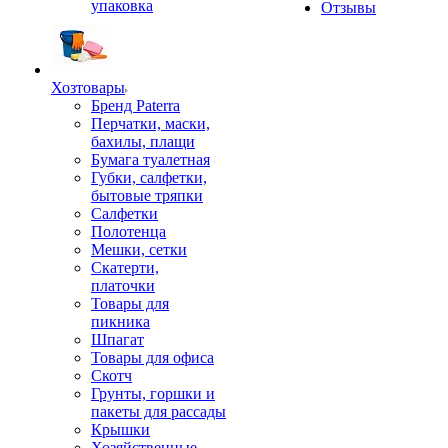
упаковка
Отзывы
Хозтовары
Бренд Paterra
Перчатки, маски,
бахилы, плащи
Бумага туалетная
Губки, салфетки,
бытовые тряпки
Салфетки
Полотенца
Мешки, сетки
Скатерти,
платочки
Товары для
пикника
Шпагат
Товары для офиса
Скотч
Грунты, горшки и
пакеты для рассады
Крышки
Хозяйственные