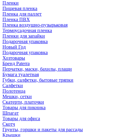
Пленки
Пищевая пленка
Пленка для паллет
Пленка ПВХ
Пленка воздушно-пузырьковая
Термоусадочная пленка
Пленки для запайки
Подарочная упаковка
Новый Год
Подарочная упаковка
Хозтовары
Бренд Paterra
Перчатки, маски, бахилы, плащи
Бумага туалетная
Губки, салфетки, бытовые тряпки
Салфетки
Полотенца
Мешки, сетки
Скатерти, платочки
Товары для пикника
Шпагат
Товары для офиса
Скотч
Грунты, горшки и пакеты для рассады
Крышки