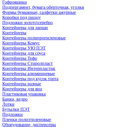
Гофроящики
Подпергамент, бумага оберточная, уголки
Формы бумажные, салфетки ажурные
Коробки под пиццу
Подложки золото\серебро
Контейнеры для лапши
Контейнеры
Контейнеры полипропиленовые
Контейнеры Комус
Контейнеры УЮ ПЭТ
Контейнеры для соуса
Контейнеры Тефо
Контейнеры Стиролпласт
Контейнеры Интерпластик
Контейнеры алюминиевые
Контейнеры под кусок торта
Контейнеры разные
Контейнеры для яиц
Пластиковая упаковка
Банки, ведро
Лотки
Бутылки ПЭТ
Подложки
Пленки полиэтиленовые
Оборудование, диспенсеры