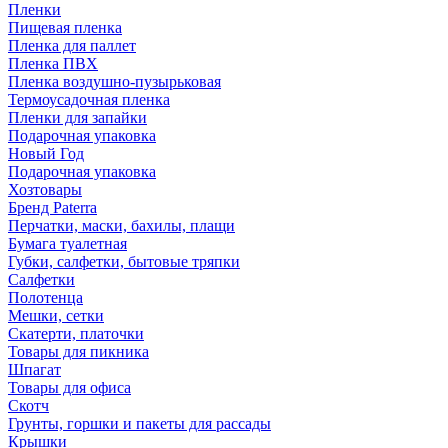
Пленки
Пищевая пленка
Пленка для паллет
Пленка ПВХ
Пленка воздушно-пузырьковая
Термоусадочная пленка
Пленки для запайки
Подарочная упаковка
Новый Год
Подарочная упаковка
Хозтовары
Бренд Paterra
Перчатки, маски, бахилы, плащи
Бумага туалетная
Губки, салфетки, бытовые тряпки
Салфетки
Полотенца
Мешки, сетки
Скатерти, платочки
Товары для пикника
Шпагат
Товары для офиса
Скотч
Грунты, горшки и пакеты для рассады
Крышки