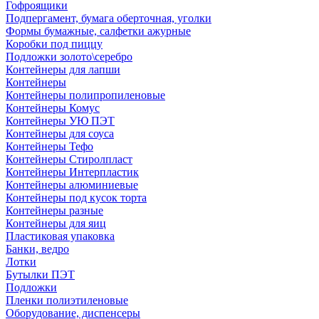
Гофроящики
Подпергамент, бумага оберточная, уголки
Формы бумажные, салфетки ажурные
Коробки под пиццу
Подложки золото\серебро
Контейнеры для лапши
Контейнеры
Контейнеры полипропиленовые
Контейнеры Комус
Контейнеры УЮ ПЭТ
Контейнеры для соуса
Контейнеры Тефо
Контейнеры Стиролпласт
Контейнеры Интерпластик
Контейнеры алюминиевые
Контейнеры под кусок торта
Контейнеры разные
Контейнеры для яиц
Пластиковая упаковка
Банки, ведро
Лотки
Бутылки ПЭТ
Подложки
Пленки полиэтиленовые
Оборудование, диспенсеры