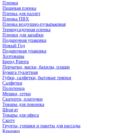
Пленки
Пищевая пленка
Пленка для паллет
Пленка ПВХ
Пленка воздушно-пузырьковая
Термоусадочная пленка
Пленки для запайки
Подарочная упаковка
Новый Год
Подарочная упаковка
Хозтовары
Бренд Paterra
Перчатки, маски, бахилы, плащи
Бумага туалетная
Губки, салфетки, бытовые тряпки
Салфетки
Полотенца
Мешки, сетки
Скатерти, платочки
Товары для пикника
Шпагат
Товары для офиса
Скотч
Грунты, горшки и пакеты для рассады
Крышки