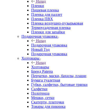
Назад
Пленки
Пищевая пленка
Пленка для паллет
Пленка ПВХ
Пленка воздушно-пузырьковая
Термоусадочная пленка
Пленки для запайки
Подарочная упаковка
Назад
Подарочная упаковка
Новый Год
Подарочная упаковка
Хозтовары
Назад
Хозтовары
Бренд Paterra
Перчатки, маски, бахилы, плащи
Бумага туалетная
Губки, салфетки, бытовые тряпки
Салфетки
Полотенца
Мешки, сетки
Скатерти, платочки
Товары для пикника