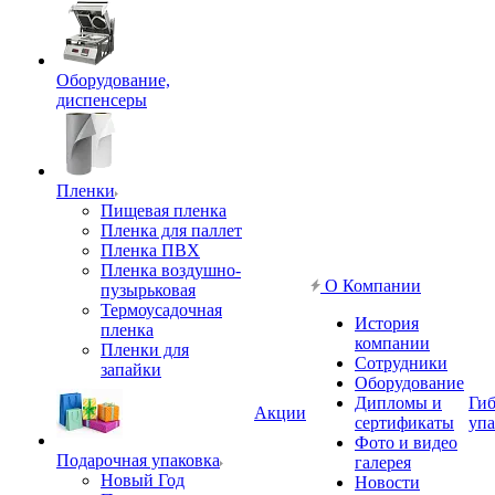
Оборудование,
диспенсеры
Пленки
Пищевая пленка
Пленка для паллет
Пленка ПВХ
Пленка воздушно-
О Компании
пузырьковая
Термоусадочная
История
пленка
компании
Пленки для
Сотрудники
запайки
Оборудование
Дипломы и
Гиб
Акции
сертификаты
упа
Фото и видео
Подарочная упаковка
галерея
Новый Год
Новости