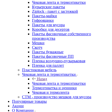
Чековая лента и термоэтикетки
Курьерские пакеты
Ziplock - пакет с застежкой
Пакеты-майки
Гофроящики
Пакеты для мусора
Коробки для десертов
Пакеты фасовочные собственного
производства
Мешки
Скотч
Пакеты бумажные
Пакеты фасовочные ПП
Пленка воздушно-пузырьковая
Пленка для паллет
Пластиковая мебель
Чековая лента и термоэтикетки
Назад
Чековая лента и термоэтикетки
Термоэтикетка и ценники
Чековая и термолента
СТМ - производство мешков для мусора
Популярные товары
Акции
О Компании