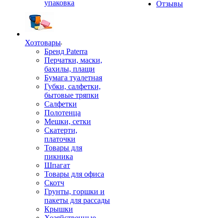
упаковка
Отзывы
Хозтовары
Бренд Paterra
Перчатки, маски,
бахилы, плащи
Бумага туалетная
Губки, салфетки,
бытовые тряпки
Салфетки
Полотенца
Мешки, сетки
Скатерти,
платочки
Товары для
пикника
Шпагат
Товары для офиса
Скотч
Грунты, горшки и
пакеты для рассады
Крышки
Хозяйственные