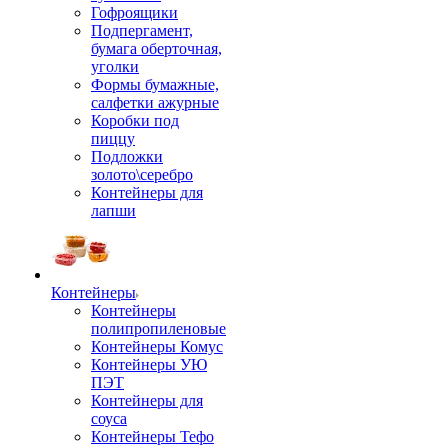
Гофроящики
Подпергамент,
бумага оберточная,
уголки
Формы бумажные,
салфетки ажурные
Коробки под
пиццу
Подложки
золото\серебро
Контейнеры для
лапши
Контейнеры
Контейнеры
полипропиленовые
Контейнеры Комус
Контейнеры УЮ
ПЭТ
Контейнеры для
соуса
Контейнеры Тефо