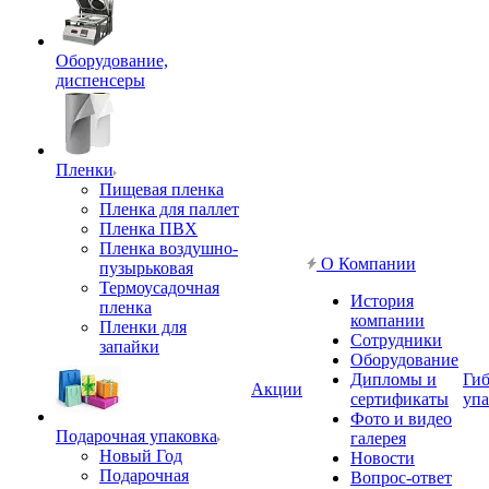
Оборудование,
диспенсеры
Пленки
Пищевая пленка
Пленка для паллет
Пленка ПВХ
Пленка воздушно-
О Компании
пузырьковая
Термоусадочная
История
пленка
компании
Пленки для
Сотрудники
запайки
Оборудование
Дипломы и
Гиб
Акции
сертификаты
упа
Фото и видео
Подарочная упаковка
галерея
Новый Год
Новости
Подарочная
Вопрос-ответ