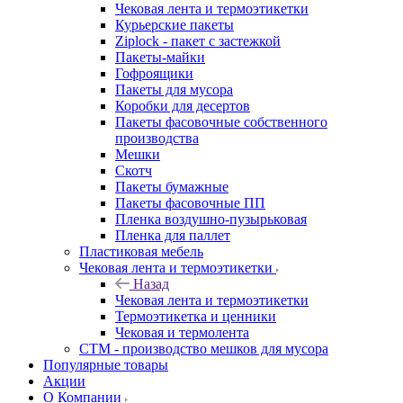
Чековая лента и термоэтикетки
Курьерские пакеты
Ziplock - пакет с застежкой
Пакеты-майки
Гофроящики
Пакеты для мусора
Коробки для десертов
Пакеты фасовочные собственного
производства
Мешки
Скотч
Пакеты бумажные
Пакеты фасовочные ПП
Пленка воздушно-пузырьковая
Пленка для паллет
Пластиковая мебель
Чековая лента и термоэтикетки
Назад
Чековая лента и термоэтикетки
Термоэтикетка и ценники
Чековая и термолента
СТМ - производство мешков для мусора
Популярные товары
Акции
О Компании