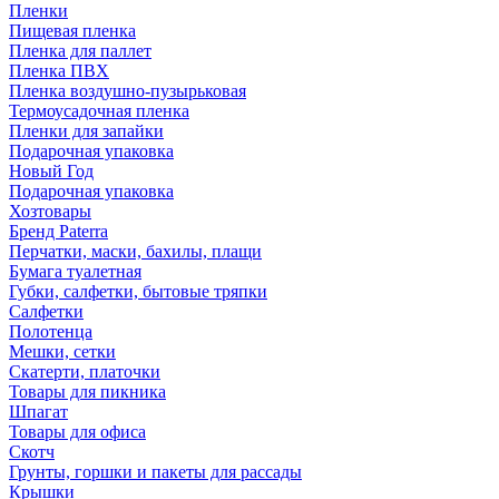
Пленки
Пищевая пленка
Пленка для паллет
Пленка ПВХ
Пленка воздушно-пузырьковая
Термоусадочная пленка
Пленки для запайки
Подарочная упаковка
Новый Год
Подарочная упаковка
Хозтовары
Бренд Paterra
Перчатки, маски, бахилы, плащи
Бумага туалетная
Губки, салфетки, бытовые тряпки
Салфетки
Полотенца
Мешки, сетки
Скатерти, платочки
Товары для пикника
Шпагат
Товары для офиса
Скотч
Грунты, горшки и пакеты для рассады
Крышки