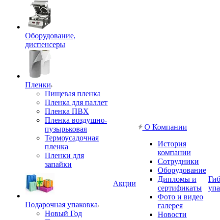
Оборудование,
диспенсеры
Пленки
Пищевая пленка
Пленка для паллет
Пленка ПВХ
Пленка воздушно-
О Компании
пузырьковая
Термоусадочная
История
пленка
компании
Пленки для
Сотрудники
запайки
Оборудование
Дипломы и
Гиб
Акции
сертификаты
упа
Фото и видео
Подарочная упаковка
галерея
Новый Год
Новости