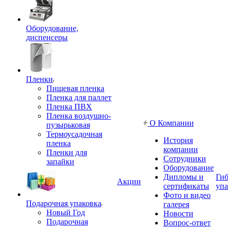
Оборудование,
диспенсеры
Пленки
Пищевая пленка
Пленка для паллет
Пленка ПВХ
Пленка воздушно-
О Компании
пузырьковая
Термоусадочная
История
пленка
компании
Пленки для
Сотрудники
запайки
Оборудование
Дипломы и
Гиб
Акции
сертификаты
упа
Фото и видео
Подарочная упаковка
галерея
Новый Год
Новости
Подарочная
Вопрос-ответ