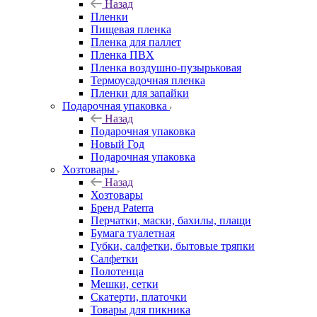
Назад
Пленки
Пищевая пленка
Пленка для паллет
Пленка ПВХ
Пленка воздушно-пузырьковая
Термоусадочная пленка
Пленки для запайки
Подарочная упаковка
Назад
Подарочная упаковка
Новый Год
Подарочная упаковка
Хозтовары
Назад
Хозтовары
Бренд Paterra
Перчатки, маски, бахилы, плащи
Бумага туалетная
Губки, салфетки, бытовые тряпки
Салфетки
Полотенца
Мешки, сетки
Скатерти, платочки
Товары для пикника