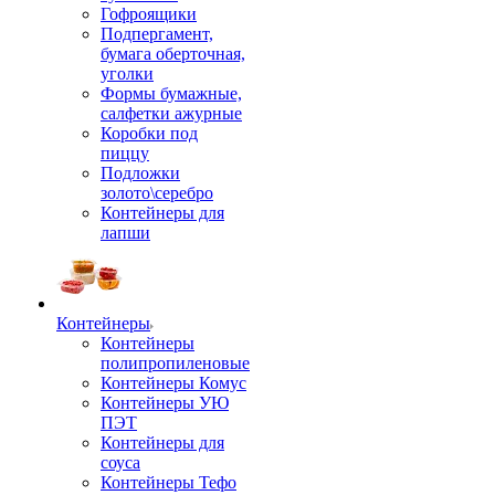
Гофроящики
Подпергамент,
бумага оберточная,
уголки
Формы бумажные,
салфетки ажурные
Коробки под
пиццу
Подложки
золото\серебро
Контейнеры для
лапши
Контейнеры
Контейнеры
полипропиленовые
Контейнеры Комус
Контейнеры УЮ
ПЭТ
Контейнеры для
соуса
Контейнеры Тефо