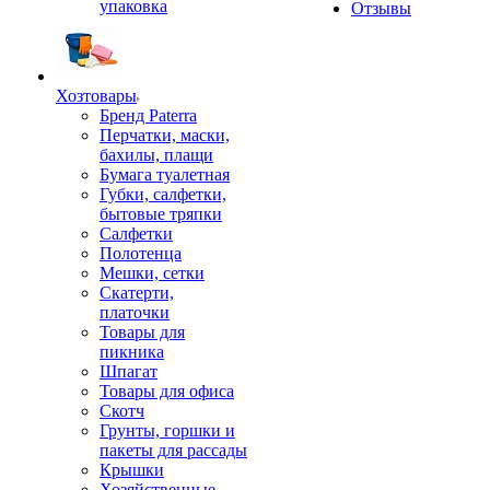
упаковка
Отзывы
Хозтовары
Бренд Paterra
Перчатки, маски,
бахилы, плащи
Бумага туалетная
Губки, салфетки,
бытовые тряпки
Салфетки
Полотенца
Мешки, сетки
Скатерти,
платочки
Товары для
пикника
Шпагат
Товары для офиса
Скотч
Грунты, горшки и
пакеты для рассады
Крышки
Хозяйственные