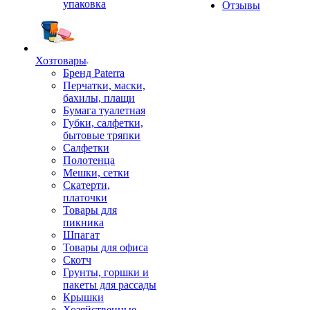
упаковка
Отзывы
Хозтовары
Бренд Paterra
Перчатки, маски,
бахилы, плащи
Бумага туалетная
Губки, салфетки,
бытовые тряпки
Салфетки
Полотенца
Мешки, сетки
Скатерти,
платочки
Товары для
пикника
Шпагат
Товары для офиса
Скотч
Грунты, горшки и
пакеты для рассады
Крышки
Хозяйственные