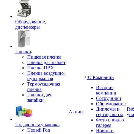
Оборудование,
диспенсеры
Пленки
Пищевая пленка
Пленка для паллет
Пленка ПВХ
Пленка воздушно-
О Компании
пузырьковая
Термоусадочная
История
пленка
компании
Пленки для
Сотрудники
запайки
Оборудование
Дипломы и
Гиб
Акции
сертификаты
упа
Фото и видео
Подарочная упаковка
галерея
Новый Год
Новости