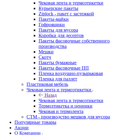
Чековая лента и термоэтикетки
Курьерские пакеты
Ziplock - пакет с застежкой
Пакеты-майки
Гофроящики
Пакеты для мусора
Коробки для десертов
Пакеты фасовочные собственного
производства
Мешки
Скотч
Пакеты бумажные
Пакеты фасовочные ПП
Пленка воздушно-пузырьковая
Пленка для паллет
Пластиковая мебель
Чековая лента и термоэтикетки
Назад
Чековая лента и термоэтикетки
Термоэтикетка и ценники
Чековая и термолента
СТМ - производство мешков для мусора
Популярные товары
Акции
О Компании