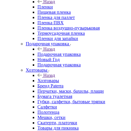
Назад
Пленки
Пищевая пленка
Пленка для паллет
Пленка ПВХ
Пленка воздушно-пузырьковая
Термоусадочная пленка
Пленки для запайки
Подарочная упаковка
Назад
Подарочная упаковка
Новый Год
Подарочная упаковка
Хозтовары
Назад
Хозтовары
Бренд Paterra
Перчатки, маски, бахилы, плащи
Бумага туалетная
Губки, салфетки, бытовые тряпки
Салфетки
Полотенца
Мешки, сетки
Скатерти, платочки
Товары для пикника