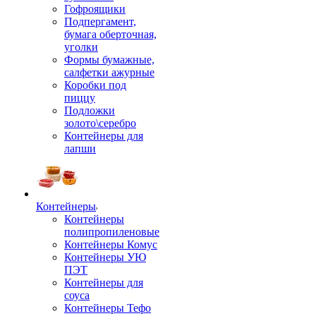
Гофроящики
Подпергамент,
бумага оберточная,
уголки
Формы бумажные,
салфетки ажурные
Коробки под
пиццу
Подложки
золото\серебро
Контейнеры для
лапши
Контейнеры
Контейнеры
полипропиленовые
Контейнеры Комус
Контейнеры УЮ
ПЭТ
Контейнеры для
соуса
Контейнеры Тефо