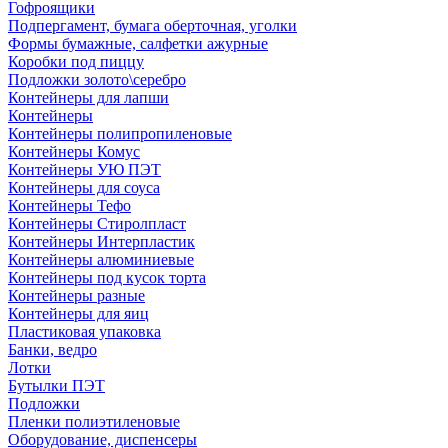
Гофроящики
Подпергамент, бумага оберточная, уголки
Формы бумажные, салфетки ажурные
Коробки под пиццу
Подложки золото\серебро
Контейнеры для лапши
Контейнеры
Контейнеры полипропиленовые
Контейнеры Комус
Контейнеры УЮ ПЭТ
Контейнеры для соуса
Контейнеры Тефо
Контейнеры Стиролпласт
Контейнеры Интерпластик
Контейнеры алюминиевые
Контейнеры под кусок торта
Контейнеры разные
Контейнеры для яиц
Пластиковая упаковка
Банки, ведро
Лотки
Бутылки ПЭТ
Подложки
Пленки полиэтиленовые
Оборудование, диспенсеры