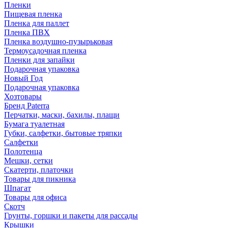
Пленки
Пищевая пленка
Пленка для паллет
Пленка ПВХ
Пленка воздушно-пузырьковая
Термоусадочная пленка
Пленки для запайки
Подарочная упаковка
Новый Год
Подарочная упаковка
Хозтовары
Бренд Paterra
Перчатки, маски, бахилы, плащи
Бумага туалетная
Губки, салфетки, бытовые тряпки
Салфетки
Полотенца
Мешки, сетки
Скатерти, платочки
Товары для пикника
Шпагат
Товары для офиса
Скотч
Грунты, горшки и пакеты для рассады
Крышки