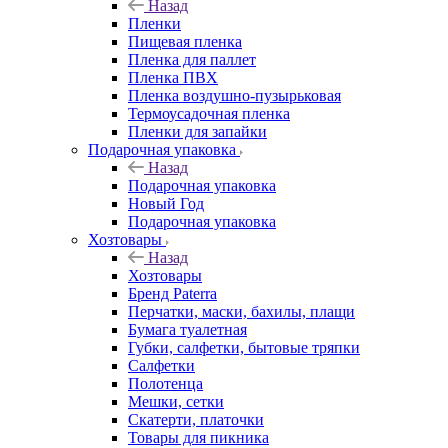
Назад
Пленки
Пищевая пленка
Пленка для паллет
Пленка ПВХ
Пленка воздушно-пузырьковая
Термоусадочная пленка
Пленки для запайки
Подарочная упаковка
Назад
Подарочная упаковка
Новый Год
Подарочная упаковка
Хозтовары
Назад
Хозтовары
Бренд Paterra
Перчатки, маски, бахилы, плащи
Бумага туалетная
Губки, салфетки, бытовые тряпки
Салфетки
Полотенца
Мешки, сетки
Скатерти, платочки
Товары для пикника