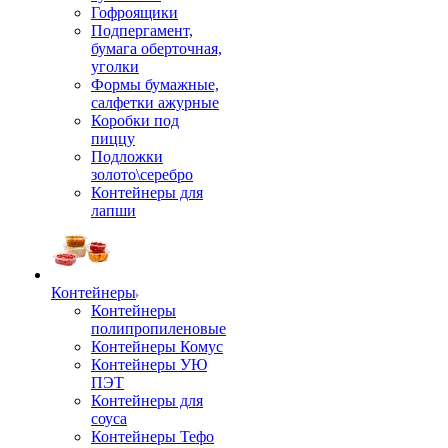
Гофроящики
Подпергамент,
бумага оберточная,
уголки
Формы бумажные,
салфетки ажурные
Коробки под
пиццу
Подложки
золото\серебро
Контейнеры для
лапши
Контейнеры
Контейнеры
полипропиленовые
Контейнеры Комус
Контейнеры УЮ
ПЭТ
Контейнеры для
соуса
Контейнеры Тефо