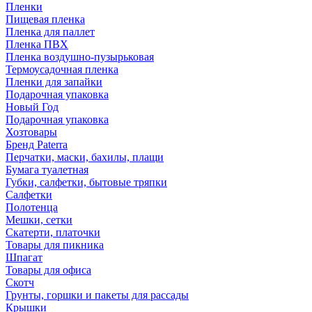
Пленки
Пищевая пленка
Пленка для паллет
Пленка ПВХ
Пленка воздушно-пузырьковая
Термоусадочная пленка
Пленки для запайки
Подарочная упаковка
Новый Год
Подарочная упаковка
Хозтовары
Бренд Paterra
Перчатки, маски, бахилы, плащи
Бумага туалетная
Губки, салфетки, бытовые тряпки
Салфетки
Полотенца
Мешки, сетки
Скатерти, платочки
Товары для пикника
Шпагат
Товары для офиса
Скотч
Грунты, горшки и пакеты для рассады
Крышки