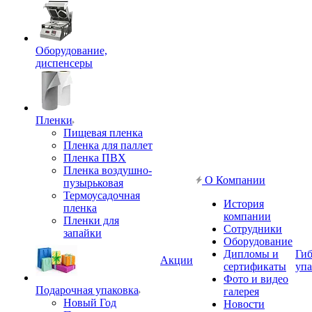
Оборудование,
диспенсеры
Пленки
Пищевая пленка
Пленка для паллет
Пленка ПВХ
Пленка воздушно-
О Компании
пузырьковая
Термоусадочная
История
пленка
компании
Пленки для
Сотрудники
запайки
Оборудование
Дипломы и
Гиб
Акции
сертификаты
упа
Фото и видео
Подарочная упаковка
галерея
Новый Год
Новости