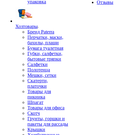
упаковка
Отзывы
Хозтовары
Бренд Paterra
Перчатки, маски,
бахилы, плащи
Бумага туалетная
Губки, салфетки,
бытовые тряпки
Салфетки
Полотенца
Мешки, сетки
Скатерти,
платочки
Товары для
пикника
Шпагат
Товары для офиса
Скотч
Грунты, горшки и
пакеты для рассады
Крышки
Хозяйственные