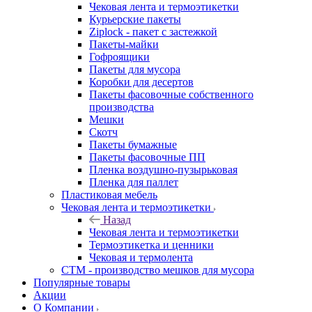
Чековая лента и термоэтикетки
Курьерские пакеты
Ziplock - пакет с застежкой
Пакеты-майки
Гофроящики
Пакеты для мусора
Коробки для десертов
Пакеты фасовочные собственного
производства
Мешки
Скотч
Пакеты бумажные
Пакеты фасовочные ПП
Пленка воздушно-пузырьковая
Пленка для паллет
Пластиковая мебель
Чековая лента и термоэтикетки
Назад
Чековая лента и термоэтикетки
Термоэтикетка и ценники
Чековая и термолента
СТМ - производство мешков для мусора
Популярные товары
Акции
О Компании