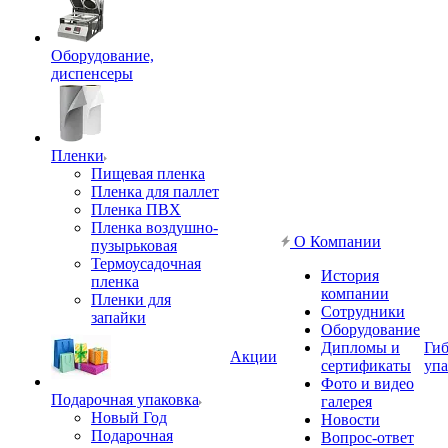
Оборудование,
диспенсеры
Пленки
Пищевая пленка
Пленка для паллет
Пленка ПВХ
Пленка воздушно-
О Компании
пузырьковая
Термоусадочная
История
пленка
компании
Пленки для
Сотрудники
запайки
Оборудование
Дипломы и
Гиб
Акции
сертификаты
упа
Фото и видео
Подарочная упаковка
галерея
Новый Год
Новости
Подарочная
Вопрос-ответ