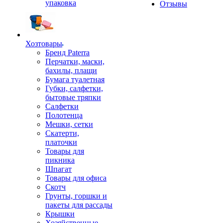
упаковка
Отзывы
Хозтовары
Бренд Paterra
Перчатки, маски,
бахилы, плащи
Бумага туалетная
Губки, салфетки,
бытовые тряпки
Салфетки
Полотенца
Мешки, сетки
Скатерти,
платочки
Товары для
пикника
Шпагат
Товары для офиса
Скотч
Грунты, горшки и
пакеты для рассады
Крышки
Хозяйственные