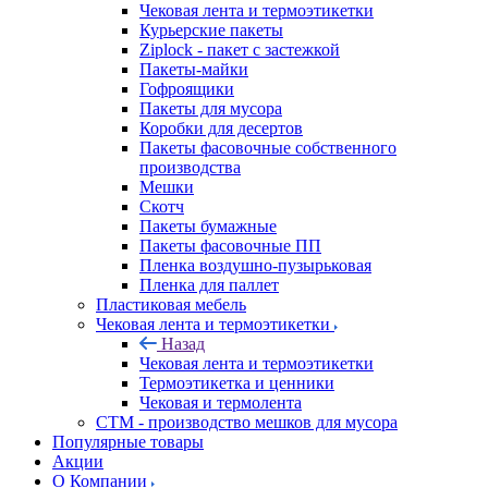
Чековая лента и термоэтикетки
Курьерские пакеты
Ziplock - пакет с застежкой
Пакеты-майки
Гофроящики
Пакеты для мусора
Коробки для десертов
Пакеты фасовочные собственного
производства
Мешки
Скотч
Пакеты бумажные
Пакеты фасовочные ПП
Пленка воздушно-пузырьковая
Пленка для паллет
Пластиковая мебель
Чековая лента и термоэтикетки
Назад
Чековая лента и термоэтикетки
Термоэтикетка и ценники
Чековая и термолента
СТМ - производство мешков для мусора
Популярные товары
Акции
О Компании