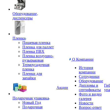
Оборудование,
диспенсеры
Пленки
Пищевая пленка
Пленка для паллет
Пленка ПВХ
Пленка воздушно-
О Компании
пузырьковая
Термоусадочная
История
пленка
компании
Пленки для
Сотрудники
запайки
Оборудование
Дипломы и
Гиб
Акции
сертификаты
упа
Фото и видео
Подарочная упаковка
галерея
Новый Год
Новости
Подарочная
Вопрос-ответ