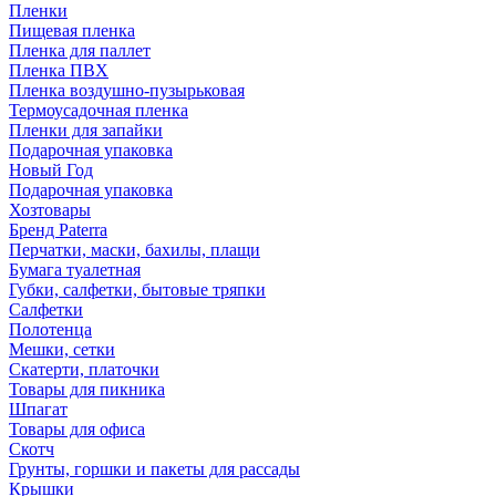
Пленки
Пищевая пленка
Пленка для паллет
Пленка ПВХ
Пленка воздушно-пузырьковая
Термоусадочная пленка
Пленки для запайки
Подарочная упаковка
Новый Год
Подарочная упаковка
Хозтовары
Бренд Paterra
Перчатки, маски, бахилы, плащи
Бумага туалетная
Губки, салфетки, бытовые тряпки
Салфетки
Полотенца
Мешки, сетки
Скатерти, платочки
Товары для пикника
Шпагат
Товары для офиса
Скотч
Грунты, горшки и пакеты для рассады
Крышки