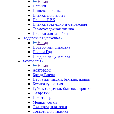
Назад
Пленки
Пищевая пленка
Пленка для паллет
Пленка ПВХ
Пленка воздушно-пузырьковая
Термоусадочная пленка
Пленки для запайки
Подарочная упаковка
Назад
Подарочная упаковка
Новый Год
Подарочная упаковка
Хозтовары
Назад
Хозтовары
Бренд Paterra
Перчатки, маски, бахилы, плащи
Бумага туалетная
Губки, салфетки, бытовые тряпки
Салфетки
Полотенца
Мешки, сетки
Скатерти, платочки
Товары для пикника