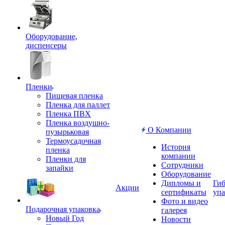
Оборудование,
диспенсеры
Пленки
Пищевая пленка
Пленка для паллет
Пленка ПВХ
Пленка воздушно-
О Компании
пузырьковая
Термоусадочная
История
пленка
компании
Пленки для
Сотрудники
запайки
Оборудование
Дипломы и
Гиб
Акции
сертификаты
упа
Фото и видео
Подарочная упаковка
галерея
Новый Год
Новости