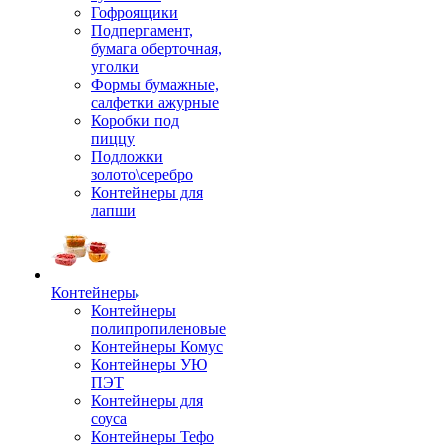
Гофроящики
Подпергамент,
бумага оберточная,
уголки
Формы бумажные,
салфетки ажурные
Коробки под
пиццу
Подложки
золото\серебро
Контейнеры для
лапши
Контейнеры
Контейнеры
полипропиленовые
Контейнеры Комус
Контейнеры УЮ
ПЭТ
Контейнеры для
соуса
Контейнеры Тефо